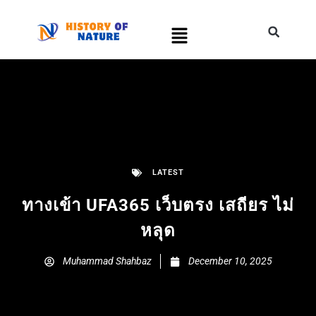
LATEST
ทางเข้า UFA365 เว็บตรง เสถียร ไม่
หลุด
Muhammad Shahbaz
December 10, 2025