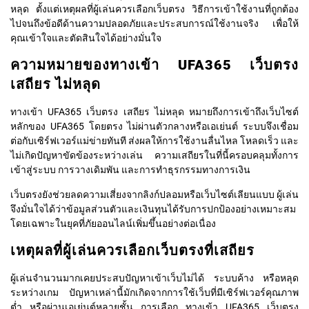
หลุด ตั้งแต่เหตุผลที่ผู้เล่นควรเลือกเว็บตรง วิธีการเข้าใช้งานที่ถูกต้อง
ไปจนถึงข้อดีด้านความปลอดภัยและประสบการณ์ใช้งานจริง เพื่อให้
คุณเข้าใจและตัดสินใจได้อย่างมั่นใจ
ความหมายของทางเข้า UFA365 เว็บตรง
เสถียร ไม่หลุด
ทางเข้า UFA365 เว็บตรง เสถียร ไม่หลุด หมายถึงการเข้าถึงเว็บไซต์
หลักของ UFA365 โดยตรง ไม่ผ่านตัวกลางหรือเอเย่นต์ ระบบจึงเชื่อม
ต่อกับเซิร์ฟเวอร์แม่ข่ายทันที ส่งผลให้การใช้งานลื่นไหล โหลดเร็ว และ
ไม่เกิดปัญหาขัดข้องระหว่างเล่น ความเสถียรในที่นี้ครอบคลุมทั้งการ
เข้าสู่ระบบ การวางเดิมพัน และการทำธุรกรรมทางการเงิน
เว็บตรงยังช่วยลดความเสี่ยงจากลิงก์ปลอมหรือเว็บไซต์เลียนแบบ ผู้เล่น
จึงมั่นใจได้ว่าข้อมูลส่วนตัวและเงินทุนได้รับการปกป้องอย่างเหมาะสม
โดยเฉพาะในยุคที่ภัยออนไลน์เพิ่มขึ้นอย่างต่อเนื่อง
เหตุผลที่ผู้เล่นควรเลือกเว็บตรงที่เสถียร
ผู้เล่นจำนวนมากเคยประสบปัญหาเข้าเว็บไม่ได้ ระบบค้าง หรือหลุด
ระหว่างเกม ปัญหาเหล่านี้มักเกิดจากการใช้เว็บที่มีเซิร์ฟเวอร์คุณภาพ
ต่ำ หรือผ่านเอเย่นต์หลายชั้น การเลือก ทางเข้า UFA365 เว็บตรง