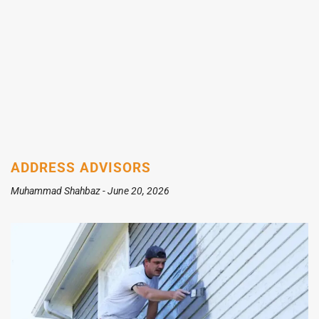
ADDRESS ADVISORS
Muhammad Shahbaz
June 20, 2026