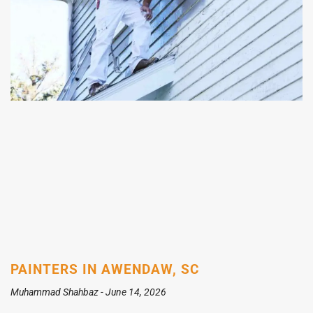
PAINTERS IN AWENDAW, SC
Muhammad Shahbaz
June 14, 2026